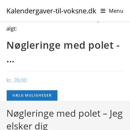
Skip
Kalendergaver-til-voksne.dk
to
Menu
content
V
algt:
Nøgleringe med polet -
…
kr.
39,00
VÆLG MULIGHEDER
Nøgleringe med polet – Jeg
elsker dig