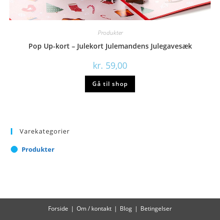
Produkter
Pop Up-kort – Julekort Julemandens Julegavesæk
kr.
59,00
Gå til shop
Varekategorier
Produkter
Forside
Om / kontakt
Blog
Betingelser