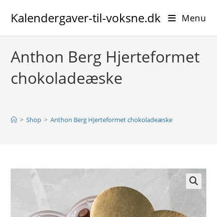
Skip
Kalendergaver-til-voksne.dk
to
Menu
content
Anthon Berg Hjerteformet
chokoladeæske
>
Shop
>
Anthon Berg Hjerteformet chokoladeæske
🔍