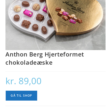
Anthon Berg Hjerteformet
chokoladeæske
kr.
89,00
GÅ TIL SHOP